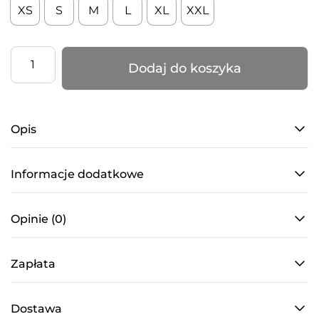
XS
S
M
L
XL
XXL
ilość
Dodaj do koszyka
Szorty
z
wysokim
Opis
stanem
i
siateczką
Informacje dodatkowe
–
CANDY
Opinie (0)
SHINE
–
Zapłata
w
kolorze
Ice
Dostawa