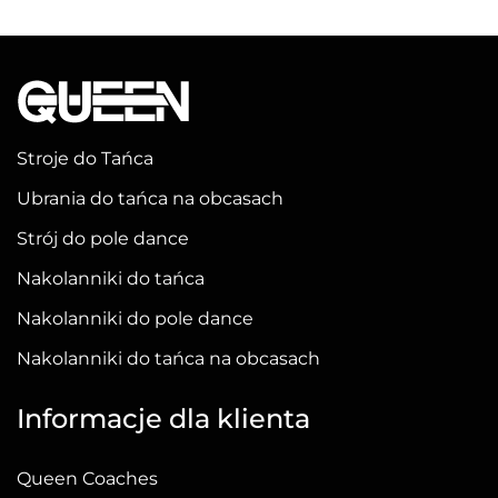
ma
wiele
wariantów.
Opcje
można
Stroje do Tańca
wybrać
Ubrania do tańca na obcasach
na
stronie
Strój do pole dance
produktu
Nakolanniki do tańca
Nakolanniki do pole dance
Nakolanniki do tańca na obcasach
Informacje dla klienta
Queen Coaches