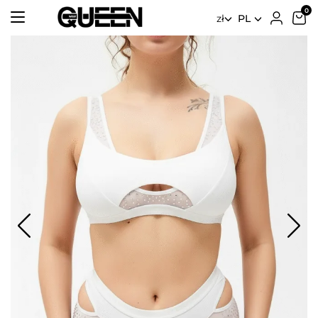
zł
PL