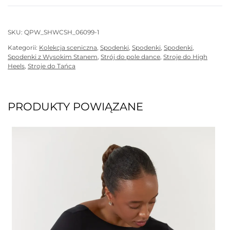
White
SKU:
QPW_SHWCSH_06099-1
Kategorii:
Kolekcja sceniczna
,
Spodenki
,
Spodenki
,
Spodenki
,
Spodenki z Wysokim Stanem
,
Strój do pole dance
,
Stroje do High
Heels
,
Stroje do Tańca
PRODUKTY POWIĄZANE