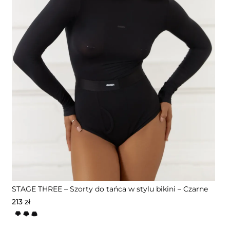
STAGE THREE – Szorty do tańca w stylu bikini – Czarne
213
zł
Ten
produkt