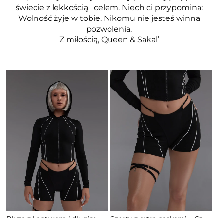
świecie z lekkością i celem. Niech ci przypomina:
Wolność żyje w tobie. Nikomu nie jesteś winna
pozwolenia.
Z miłością, Queen & Sakal’