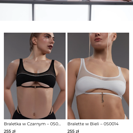
na
na
stronie
stronie
produktu
produktu
Braletka w Сzarnym – 0S0013
Bralette w Bieli – 0S0014
255
zł
255
zł