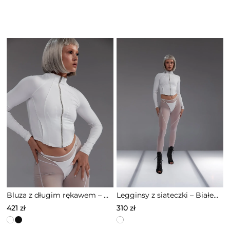
Bluza z długim rękawem – Biała – 0S0005
Legginsy z siateczki – Białe – 0S0006
421
zł
310
zł
Ten
Ten