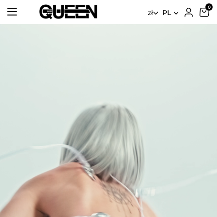
zł
PL