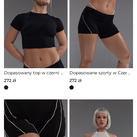
Dopasowany top w czerni – 0S0017
Dopasowane szorty w Czerni – 0S0018
272
zł
272
zł
Ten
Ten
produkt
produkt
ma
ma
wiele
wiele
wariantów.
wariantów.
Opcje
Opcje
można
można