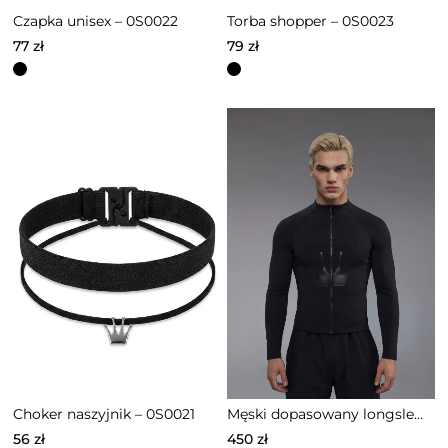
Czapka unisex – 0S0022
Torba shopper – 0S0023
77
zł
79
zł
Ten
produkt
ma
wiele
wariantów.
Opcje
można
wybrać
na
stronie
produktu
Choker naszyjnik – 0S0021
Męski dopasowany longsleeve w kolorze czarnym-0S0021
56
zł
450
zł