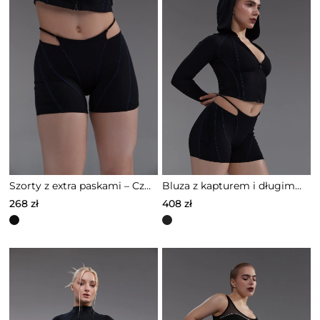
Szorty z extra paskami – Czarne – 0S0010
Bluza z kapturem i długim rękawem – Czarna – 0S0009
268
zł
408
zł
Ten
Ten
produkt
produkt
ma
ma
wiele
wiele
wariantów.
wariantów.
Opcje
Opcje