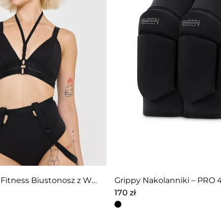
Regulowany Fitness Biustonosz z Wysokim Wsparciem – Czarny
Grippy Nakolanniki – PRO 4
170
zł
Ten
produkt