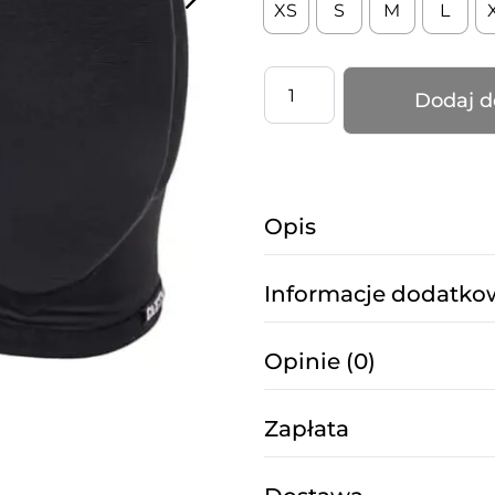
XS
S
M
L
ilość
Dodaj d
Nakolanniki
–
SLEEK
–
Opis
Czarne
Informacje dodatko
Opinie (0)
Zapłata