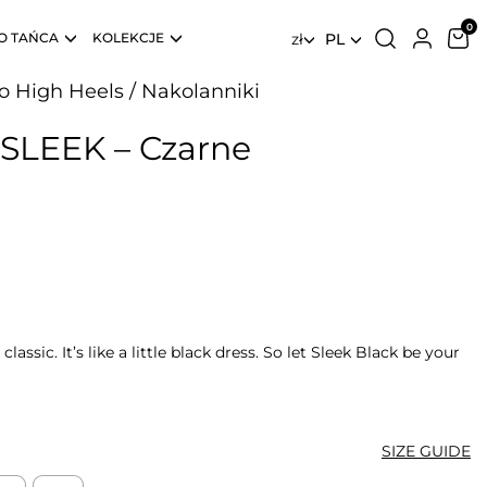
O TAŃCA
KOLEKCJE
zł
PL
do High Heels
/
Nakolanniki
 SLEEK – Czarne
lassic. It’s like a little black dress. So let Sleek Black be your
SIZE GUIDE