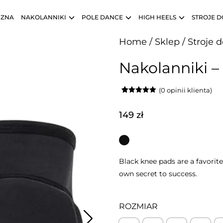
CZNA
NAKOLANNIKI
POLE DANCE
HIGH HEELS
STROJE D
Home
/
Sklep
/
Stroje 
Nakolanniki –
(
0
opinii klienta)
Oceniony
14
5.00
na 5
na
149
zł
podstawie
ocen
klientów
Black knee pads are a favorite c
own secret to success.
ROZMIAR