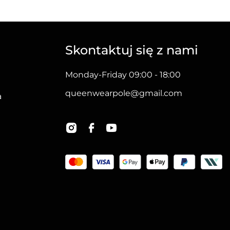
ma
wiele
wariantów.
Skontaktuj się z nami
Opcje
można
Monday-Friday 09:00 - 18:00
wybrać
queenwearpole@gmail.com
na
a
stronie
produktu