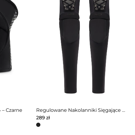
 – Czarne
Regulowane Nakolanniki Sięgające Uda – INFINITY – Czarne
289
zł
Ten
produkt