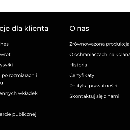
ma
wiele
wariantów.
je dla klienta
O nas
Opcje
można
ches
Zrównoważona produkcja
wybrać
na
zwrot
O ochraniaczach na kolan
stronie
ysyłki
Historia
produktu
 po rozmiarach i
Certyfikaty
iu
Polityka prywatności
ennych wkładek
Skontaktuj się z nami
rcie publicznej