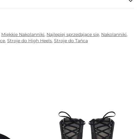
,
Miękkie Nakolanniki
,
Najlepiej sprzedające się
,
Nakolanniki
,
nce
,
Stroje do High Heels
,
Stroje do Tańca