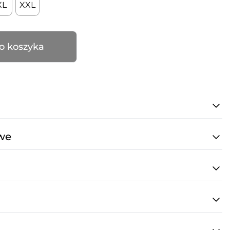
XL
XXL
o koszyka
we