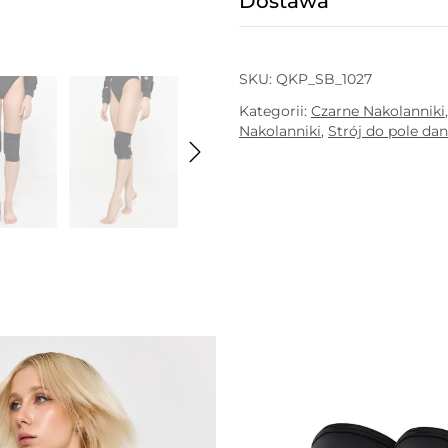
Dostawa
SKU:
QKP_SB_1027
Kategorii:
Czarne Nakolanniki
Nakolanniki
,
Strój do pole da