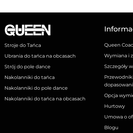
ma
ma
wiele
wiele
wariantów.
wariantów.
Informac
Opcje
Opcje
można
można
Queen Coa
Stroje do Tańca
wybrać
wybrać
na
na
Wymiana i 
Ubrania do tańca na obcasach
stronie
stronie
Szczegóły w
Strój do pole dance
produktu
produktu
Przewodniki
Nakolanniki do tańca
dopasowan
Nakolanniki do pole dance
Opcja wymi
Nakolanniki do tańca na obcasach
Hurtowy
Umowa o ofe
Blogu