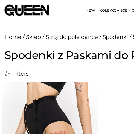
NEW
KOLEKCJA SCENI
Home
/
Sklep
/
Strój do pole dance
/
Spodenki
/
Spodenki z Paskami do 
Filters