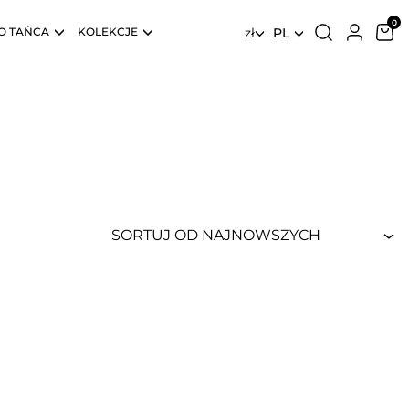
O TAŃCA
KOLEKCJE
zł
PL