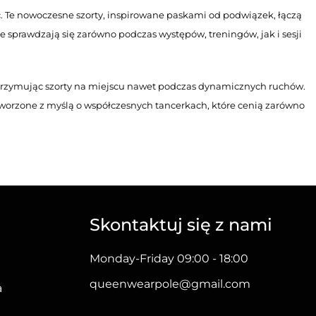
ać. Te nowoczesne szorty, inspirowane paskami od podwiązek, łączą
 sprawdzają się zarówno podczas występów, treningów, jak i sesji
trzymując szorty na miejscu nawet podczas dynamicznych ruchów.
stworzone z myślą o współczesnych tancerkach, które cenią zarówno
?
ości. Paski w stylu podwiązek zapewniają stabilne dopasowanie,
etkę, dodając charakteru i zmysłowości każdemu występowi.
Skontaktuj się z nami
et podczas intensywnych treningów. Ich unikalna estetyka
Monday-Friday 09:00 - 18:00
queenwearpole@gmail.com
a