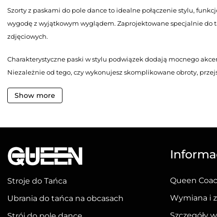
wariantów.
Szorty z paskami do pole dance to idealne połączenie stylu, funkc
Opcje
wygodę z wyjątkowym wyglądem. Zaprojektowane specjalnie do tańca
można
zdjęciowych.
wybrać
na
Charakterystyczne paski w stylu podwiązek dodają mocnego akce
stronie
Niezależnie od tego, czy wykonujesz skomplikowane obroty, przejś
produktu
funkcjonalność, jak i wyrazisty styl.
Show more
Dlaczego warto wybrać szo
Szorty z paskami to nie tylko modny wybór – to także praktyczne 
zapobiegając przesuwaniu się odzieży podczas ruchu. Taki krój ni
Informac
Szorty pole dance z paskami wykonane są z oddychających i elast
Queen Coa
Stroje do Tańca
sprawia, że są idealne także na sesje zdjęciowe, pokazy czy zawo
Wymiana i 
Ubrania do tańca na obcasach
Stylowe spodenki z paska
Szczegóły w
Strój do pole dance