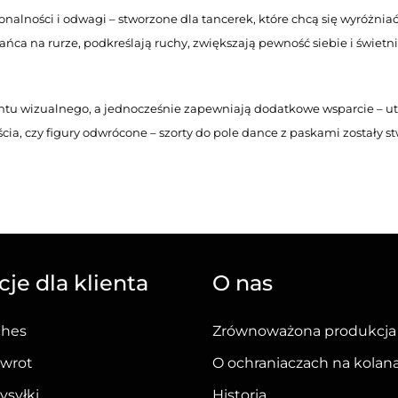
jonalności i odwagi – stworzone dla tancerek, które chcą się wyróżni
 na rurze, podkreślają ruchy, zwiększają pewność siebie i świetnie
ntu wizualnego, a jednocześnie zapewniają dodatkowe wsparcie – u
cia, czy figury odwrócone – szorty do pole dance z paskami zostały 
rty z paskami do pole dance
rozwiązanie dla tancerek poszukujących komfortu i lepszej przyczepn
e tylko zwiększa pewność siebie, ale również pięknie podkreśla sylw
je dla klienta
O nas
ycznych materiałów, co pozwala na pełen zakres ruchu i komfort naw
ches
Zrównoważona produkcja
dy – odważne, stylowe i wyjątkowe w każdym detalu.
zwrot
O ochraniaczach na kolan
mi od Queen Wear
ysyłki
Historia