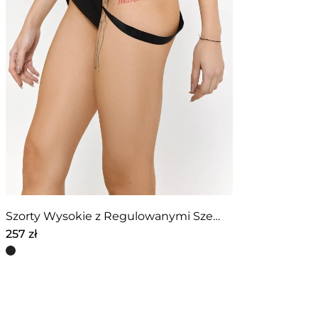
Szorty Wysokie z Regulowanymi Szelkami – Czarne
257
zł
Ten
produkt
ma
wiele