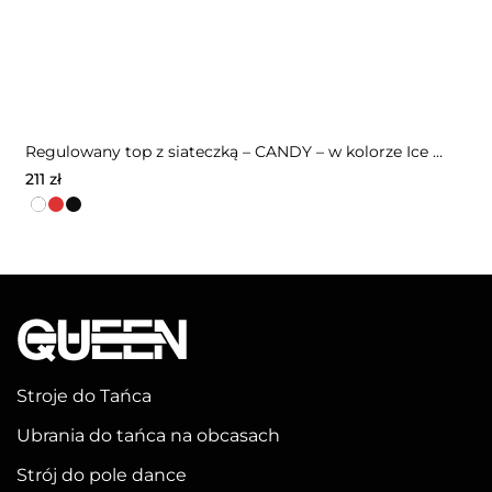
Regulowany top z siateczką – CANDY – w kolorze Ice White
211
zł
Ten
produkt
ma
wiele
wariantów.
Opcje
można
Stroje do Tańca
wybrać
Ubrania do tańca na obcasach
na
stronie
Strój do pole dance