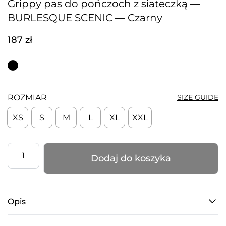
Grippy pas do pończoch z siateczką —
BURLESQUE SCENIC — Czarny
187
zł
ROZMIAR
SIZE GUIDE
XS
S
M
L
XL
XXL
ilość
Dodaj do koszyka
Grippy
pas
do
Opis
pończoch
z