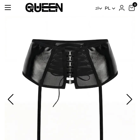
zł
PL