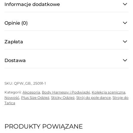
siateczką
Informacje dodatkowe
—
BURLESQUE
Opinie (0)
SCENIC
—
Zapłata
Czarny
Dostawa
SKU:
QPW_GB_ 25091-1
Kategorii:
Akcesoria
,
Body Harnessy i Podwiązki
,
Kolekcja sceniczna
,
Nowość
,
Plus Size Odzież
,
Sticky Odzież
,
Strój do pole dance
,
Stroje do
Tańca
PRODUKTY POWIĄZANE