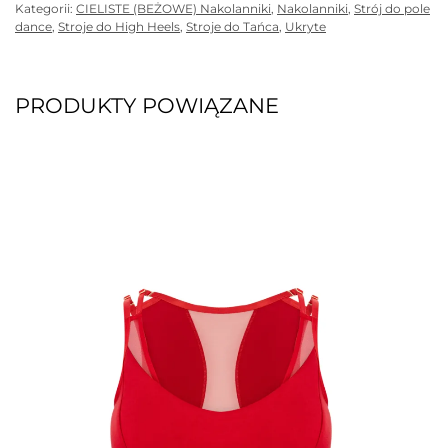
Kategorii:
CIELISTE (BEŻOWE) Nakolanniki
,
Nakolanniki
,
Strój do pole
dance
,
Stroje do High Heels
,
Stroje do Tańca
,
Ukryte
PRODUKTY POWIĄZANE