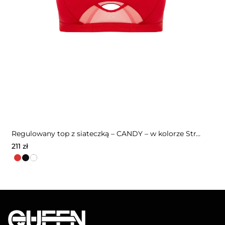
Regulowany top z siateczką – CANDY – w kolorze Strawberry Red
211
zł
Ten
produkt
ma
wiele
wariantów.