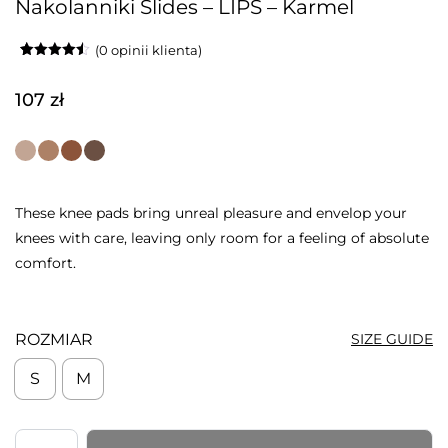
Nakolanniki Slides – LIPS – Karmel
(
0
opinii klienta)
Oceniony
2
4.50
na 5
na
107
zł
podstawie
ocen
klientów
These knee pads bring unreal pleasure and envelop your
knees with care, leaving only room for a feeling of absolute
comfort.
ROZMIAR
SIZE GUIDE
S
M
ilość