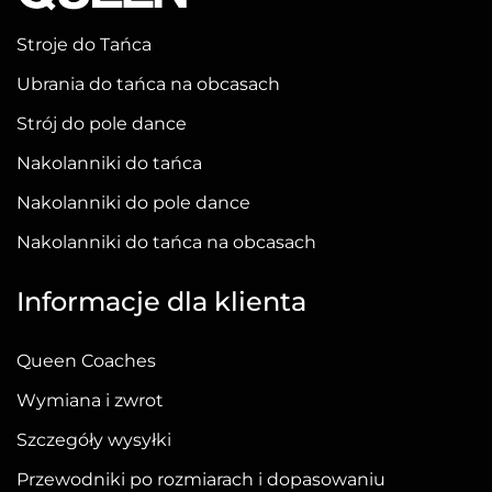
Opcje
można
Stroje do Tańca
wybrać
Ubrania do tańca na obcasach
na
stronie
Strój do pole dance
produktu
Nakolanniki do tańca
Nakolanniki do pole dance
Nakolanniki do tańca na obcasach
Informacje dla klienta
Queen Coaches
Wymiana i zwrot
Szczegóły wysyłki
Przewodniki po rozmiarach i dopasowaniu