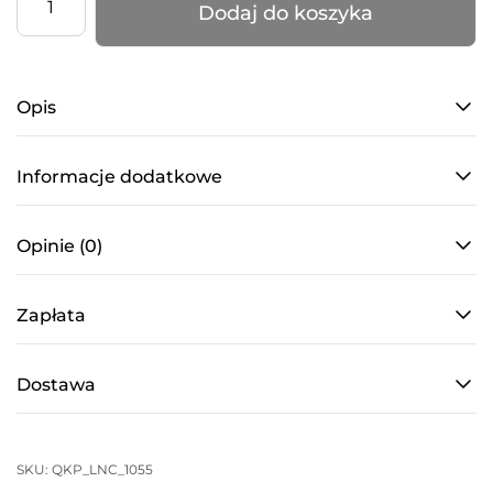
Dodaj do koszyka
Nakolanniki
Slides
–
Opis
LIPS
–
Karmel
Informacje dodatkowe
Opinie (0)
Zapłata
Dostawa
SKU:
QKP_LNC_1055