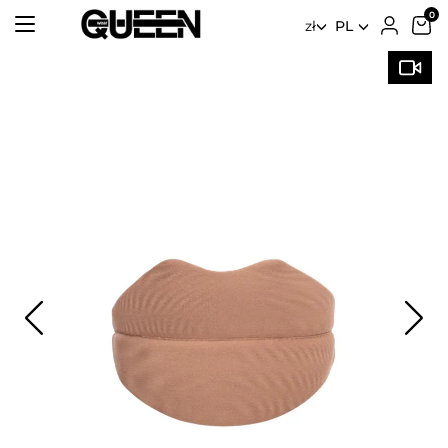
zł
PL