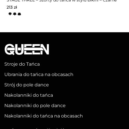
STAGE THREE – Szorty do tańca w stylu bikini – Czarne
213
zł
Ten
produkt
ma
wiele
wariantów.
Opcje
można
Stroje do Tańca
wybrać
Ubrania do tańca na obcasach
na
stronie
Strój do pole dance
produktu
Nakolanniki do tańca
Nakolanniki do pole dance
Nakolanniki do tańca na obcasach