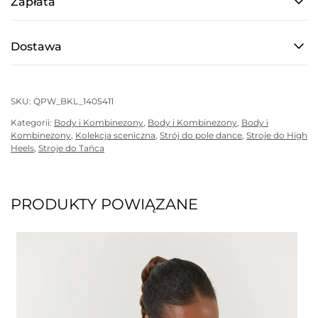
Zapłata
Dostawa
SKU:
QPW_BKL_1405411
Kategorii:
Body i Kombinezony
,
Body i Kombinezony
,
Body i
Kombinezony
,
Kolekcja sceniczna
,
Strój do pole dance
,
Stroje do High
Heels
,
Stroje do Tańca
PRODUKTY POWIĄZANE