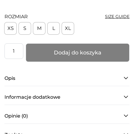
ROZMIAR
SIZE GUIDE
XS
S
M
L
XL
ilość
Dodaj do koszyka
Kombinezon
Reflex
do
Opis
pole
dance
–
Informacje dodatkowe
antypoślizgowy,
z
Opinie (0)
kryształkami,
czarny