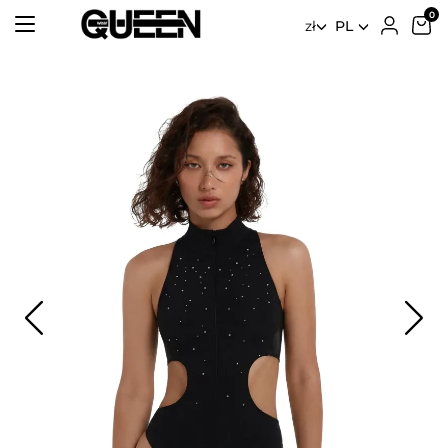
zł
PL