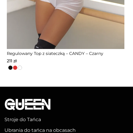
Regulowany Top z siateczką – CANDY – Czarny
211
zł
Ten
produkt
ma
wiele
wariantów.
Opcje
można
Stroje do Tańca
wybrać
Ubrania do tańca na obcasach
na