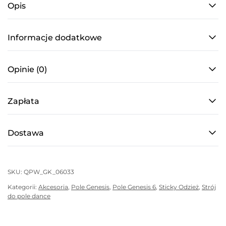
Opis
1
do
pole
Informacje dodatkowe
dance
–
Opinie (0)
antypoślizgowe
z
Zapłata
siateczką,
biały
Dostawa
SKU:
QPW_GK_06033
Kategorii:
Akcesoria
,
Pole Genesis
,
Pole Genesis 6
,
Sticky Odzież
,
Strój
do pole dance