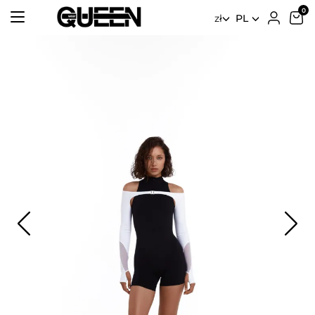
zł
PL