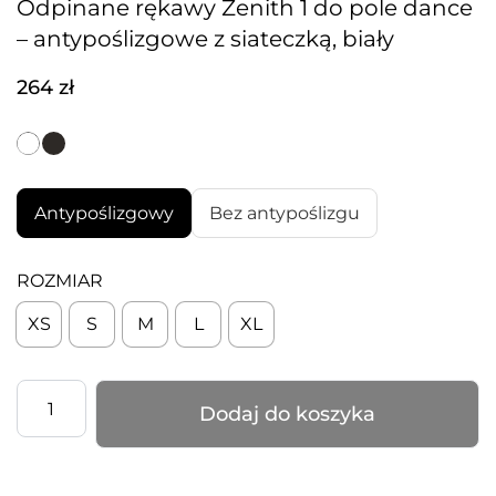
Odpinane rękawy Zenith 1 do pole dance
– antypoślizgowe z siateczką, biały
264
zł
Antypoślizgowy
Bez antypoślizgu
ROZMIAR
XS
S
M
L
XL
ilość
Dodaj do koszyka
Odpinane
rękawy
Zenith