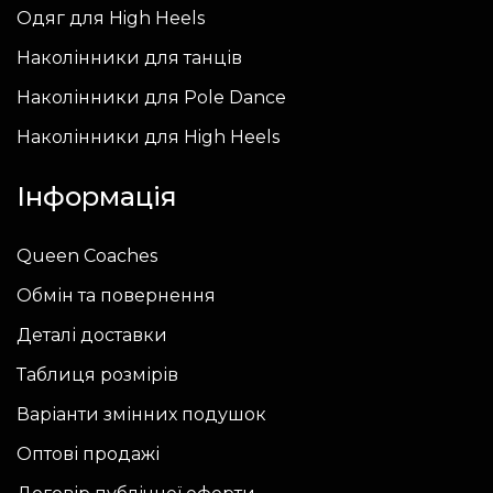
сторінці
Одяг для High Heels
товару
Наколінники для танців
Наколінники для Pole Dance
Наколінники для High Heels
Інформація
Queen Coaches
Обмін та повернення
Деталі доставки
Таблиця розмірів
Варіанти змінних подушок
Оптові продажі