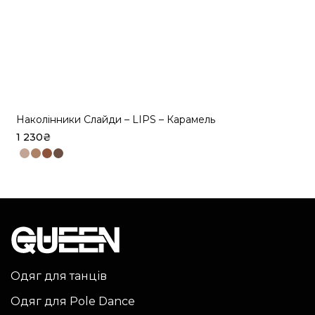
Наколінники Слайди – LIPS – Карамель
1 230
₴
Цей
товар
має
кілька
варіантів.
Параметри
можна
Одяг для танців
вибрати
Одяг для Pole Dance
на