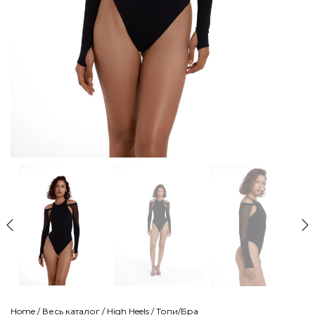
Home
/
Весь каталог
/
High Heels
/
Топи/Бра