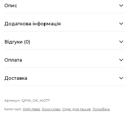
Опис
у
чорному
кольорі
Додаткова інформація
кількість
Відгуки (0)
Оплата
Доставка
Артикул:
QPW_GK_14077
Категорії:
High Heels
,
Лонгсліви
,
Одяг для танців
,
Топи/Бра