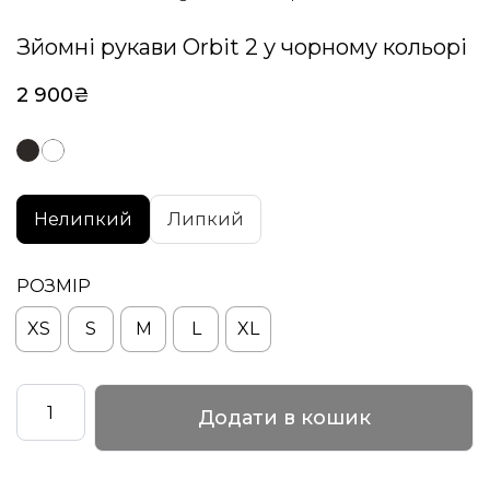
Зйомні рукави Orbit 2 у чорному кольорі
2 900
₴
Нелипкий
Липкий
РОЗМІР
XS
S
M
L
XL
Зйомні
Додати в кошик
рукави
Orbit
2