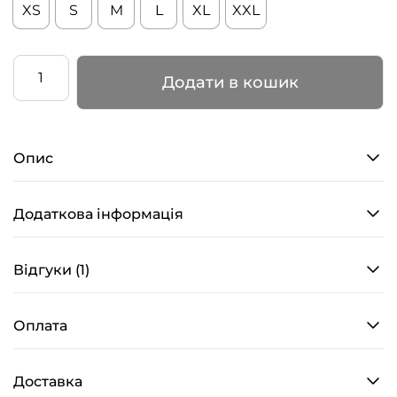
XS
S
M
L
XL
XXL
Липкі
Додати в кошик
наколінники
–
SLEEK
Опис
–
Чорні
кількість
Додаткова інформація
Відгуки (1)
Оплата
Доставка