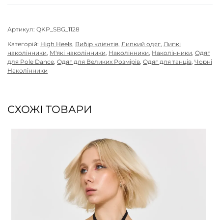
Артикул:
QKP_SBG_1128
Категорій:
High Heels
,
Вибір клієнтів
,
Липкий одяг
,
Липкі
наколінники
,
М'які наколінники
,
Наколінники
,
Наколінники
,
Одяг
для Pole Dance
,
Одяг для Великих Розмірів
,
Одяг для танців
,
Чорні
Наколінники
СХОЖІ ТОВАРИ