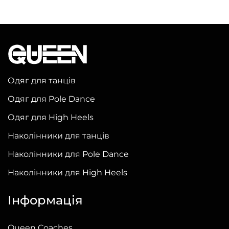
товар
має
кілька
варіантів.
Параметри
можна
Одяг для танців
вибрати
Одяг для Pole Dance
на
сторінці
Одяг для High Heels
товару
Наколінники для танців
Наколінники для Pole Dance
Наколінники для High Heels
Інформація
Queen Coaches