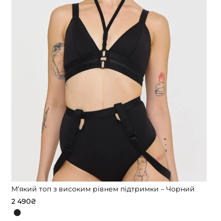
М’який топ з високим рівнем підтримки – Чорний
2 490
₴
Цей