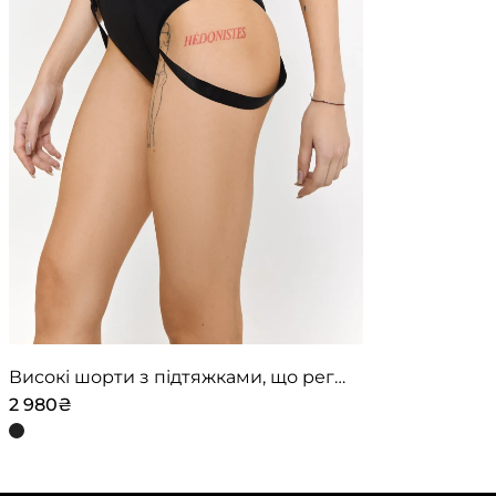
Високі шорти з підтяжками, що регулюються – Чорні
2 980
₴
Цей
товар
має