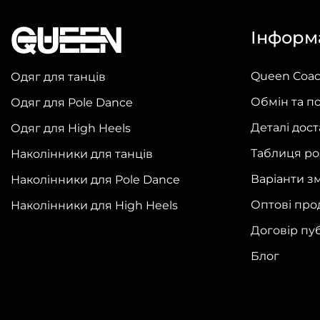
кілька
Інформ
варіантів.
Параметри
можна
Queen Coa
Одяг для танців
вибрати
Обмін та п
Одяг для Pole Dance
на
Деталі дос
Одяг для High Heels
сторінці
товару
Таблиця ро
Наколінники для танців
Варіанти з
Наколінники для Pole Dance
Оптові про
Наколінники для High Heels
Договір пу
Блог