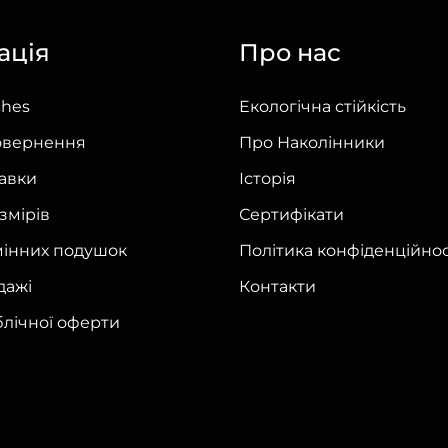
ація
Про нас
ches
Екологічна стійкість
овернення
Про Наколінники
тавки
Історія
змірів
Сертифікати
мінних подушок
Політика конфіденційнос
дажі
Контакти
блічної оферти