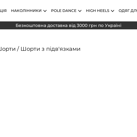
ЦІЯ
НАКОЛІННИКИ
POLE DANCE
HIGH HEELS
ОДЯГ ДЛ
Безкоштовна доставка від 3000 грн по Україні
орти
/
Шорти з підв'язками