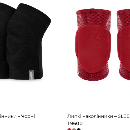
інники – Чорні
1 960
₴
Цей