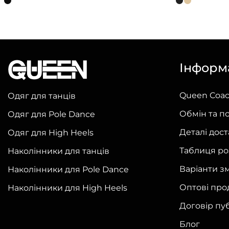
товар
товар
має
має
кілька
кілька
варіантів.
варіантів.
Інформ
Параметри
Параметри
можна
можна
Queen Coa
Одяг для танців
вибрати
вибрати
на
на
Обмін та п
Одяг для Pole Dance
сторінці
сторінці
Деталі дос
Одяг для High Heels
товару
товару
Таблиця ро
Наколінники для танців
Варіанти з
Наколінники для Pole Dance
Оптові про
Наколінники для High Heels
Договір пу
Блог