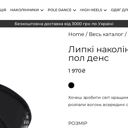
ЦІЯ
НАКОЛІННИКИ
POLE DANCE
HIGH HEELS
ОДЯГ ДЛ
Безкоштовна доставка від 3000 грн по Україні
Home
/
Весь каталог
/
Липкі наколі
пол денс
1 970
₴
Хочеш зробити світ кращим?
розпали вогонь всередині с
РОЗМІР