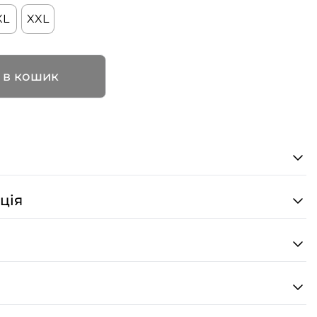
XL
XXL
 в кошик
ція