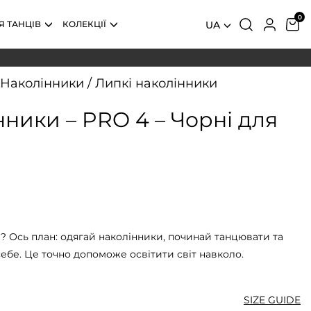
Я ТАНЦІВ
КОЛЕКЦІЇ
UA
Наколінники
/
Липкі наколінники
нники – PRO 4 – Чорні для
 Ось план: одягай наколінники, починай танцювати та
ебе. Це точно допоможе освітити світ навколо.
SIZE GUIDE