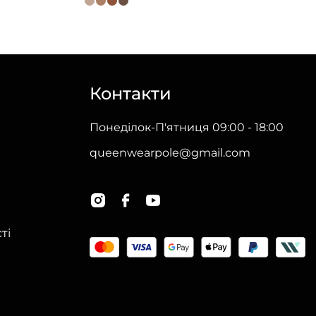
товар
має
кілька
варіантів.
Контакти
Параметри
можна
Понеділок-П'ятниця 09:00 - 18:00
вибрати
queenwearpole@gmail.com
на
сторінці
товару
ті