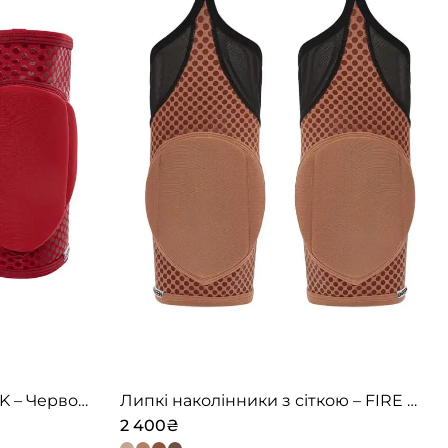
Липкі наколінники – SLEEK – Червоні
Липкі наколінники з сіткою – FIRE TOUCH – Карамель
2 400
₴
Цей