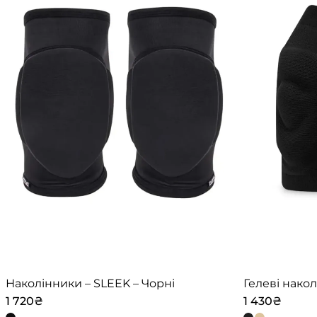
Наколінники – SLEEK – Чорні
Гелеві накол
1 720
₴
1 430
₴
Цей
Цей