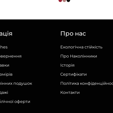
товар
має
кілька
варіантів.
ація
Про нас
Параметри
можна
ches
Екологічна стійкість
вибрати
на
овернення
Про Наколінники
сторінці
тавки
Історія
товару
змірів
Сертифікати
мінних подушок
Політика конфіденційнос
дажі
Контакти
блічної оферти