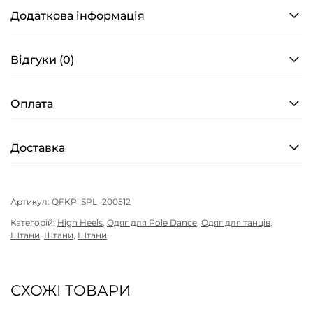
кількість
Додаткова інформація
Відгуки (0)
Оплата
Доставка
Артикул:
QFKP_SPL_200512
Категорій:
High Heels
,
Одяг для Pole Dance
,
Одяг для танців
,
Штани
,
Штани
,
Штани
СХОЖІ ТОВАРИ