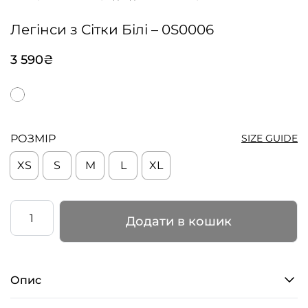
Легінси з Сітки Білі – 0S0006
3 590
₴
РОЗМІР
SIZE GUIDE
XS
S
M
L
XL
Легінси
Додати в кошик
з
Сітки
Білі
Опис
–
0S0006