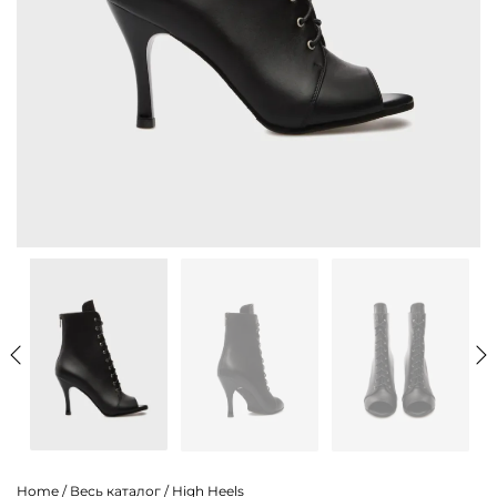
Home
/
Весь каталог
/
High Heels