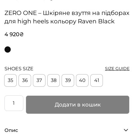
ZERO ONE – Шкіряне взуття на підборах
для high heels кольору Raven Black
4 920
₴
SHOES SIZE
SIZE GUIDE
35
36
37
38
39
40
41
ZERO
Додати в кошик
ONE
–
Шкіряне
Опис
взуття