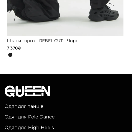
Штани карго – REBEL CUT – Чорні
7 370
₴
1
Цей
товар
має
кілька
варіантів.
Параметри
можна
Одяг для танців
вибрати
Одяг для Pole Dance
на
сторінці
Одяг для High Heels