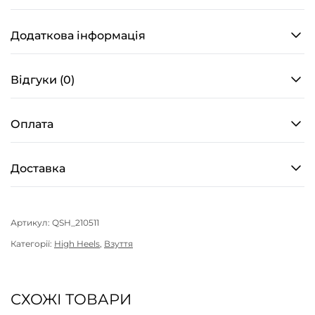
на
підборах
Додаткова інформація
для
high
Відгуки (0)
heels
кольору
Оплата
Raven
Black
кількість
Доставка
Артикул:
QSH_210511
Категорії:
High Heels
,
Взуття
СХОЖІ ТОВАРИ