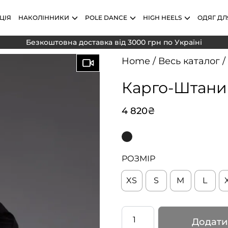
ЦІЯ
НАКОЛІННИКИ
POLE DANCE
HIGH HEELS
ОДЯГ ДЛ
Безкоштовна доставка від 3000 грн по Україні
Home
/
Весь каталог
/
Карго-Штани
4 820
₴
РОЗМІР
XS
S
M
L
Карго-
Додати
Штани