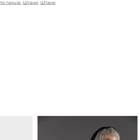
ля танців
,
Штани
,
Штани