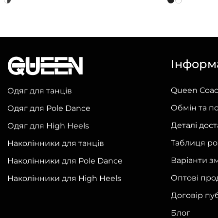
товар
товар
має
має
кілька
кілька
варіантів.
варіантів.
Інформ
Параметри
Параметри
можна
можна
Queen Coa
Одяг для танців
вибрати
вибрати
на
на
Обмін та п
Одяг для Pole Dance
сторінці
сторінці
Деталі дос
Одяг для High Heels
товару
товару
Таблиця ро
Наколінники для танців
Варіанти з
Наколінники для Pole Dance
Оптові про
Наколінники для High Heels
Договір пу
Блог