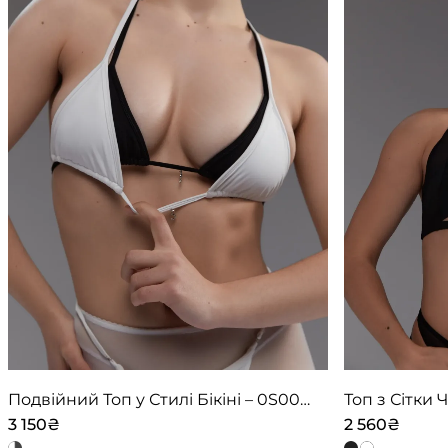
Подвійний Топ у Стилі Бікіні – 0S0015
Топ з Сітки
3 150
₴
2 560
₴
Цей
Цей