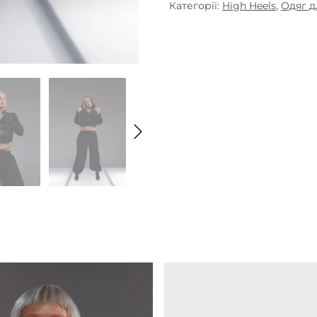
Категорії:
High Heels
,
Одяг д