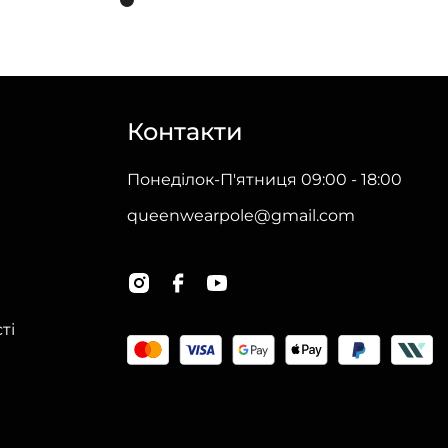
товар
має
кілька
варіантів.
Контакти
Параметри
можна
Понеділок-П'ятниця 09:00 - 18:00
вибрати
queenwearpole@gmail.com
на
сторінці
товару
ті