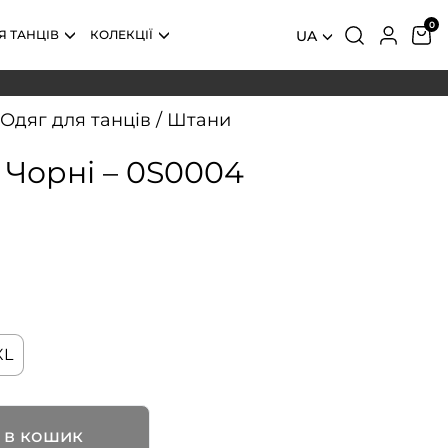
Я ТАНЦІВ
КОЛЕКЦІЇ
UA
Одяг для танців
/
Штани
 Чорні – 0S0004
XL
 в кошик