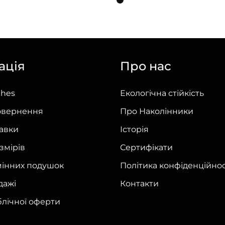
товар
має
кілька
варіантів.
ація
Про нас
Параметри
можна
ches
Екологічна стійкість
вибрати
на
овернення
Про Наколінники
сторінці
тавки
Історія
товару
змірів
Сертифікати
мінних подушок
Політика конфіденційнос
дажі
Контакти
блічної оферти