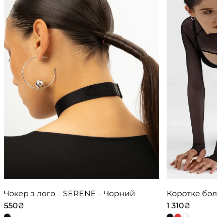
Чокер з лого – SERENE – Чорний
550
₴
1 310
₴
Цей
Цей