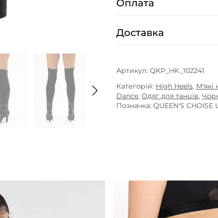
Оплата
Доставка
Артикул:
QKP_HK_102241
Категорій:
High Heels
,
М'які
Dance
,
Одяг для танців
,
Чор
Позначка:
QUEEN'S CHOISE 