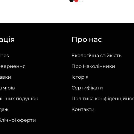
товар
має
кілька
варіантів.
ація
Про нас
Параметри
можна
ches
Екологічна стійкість
вибрати
на
овернення
Про Наколінники
сторінці
тавки
Історія
товару
змірів
Сертифікати
мінних подушок
Політика конфіденційнос
дажі
Контакти
блічної оферти