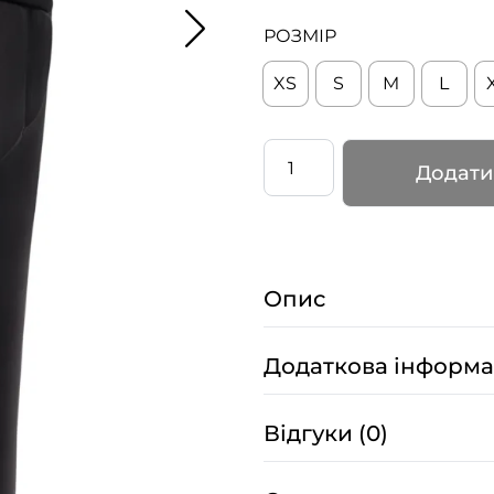
РОЗМІР
XS
S
M
L
Високі
Додати
наколінники
з
регуляторами
–
Опис
INFINITY
–
Чорні
Додаткова інформа
кількість
Відгуки (0)