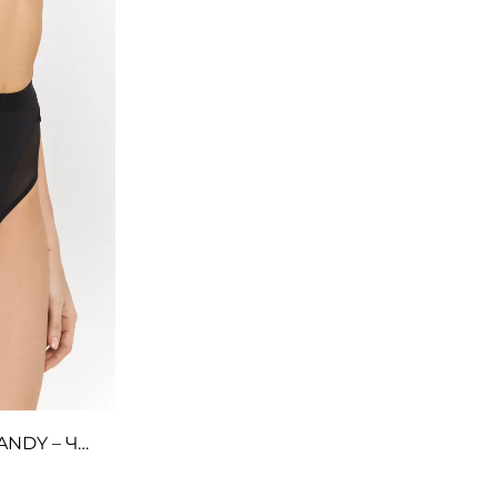
Високі шорти з сіткою – CANDY – Чорні