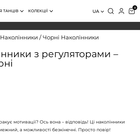
Я ТАНЦІВ
КОЛЕКЦІЇ
UA
Наколінники
/
Чорні Наколінники
інники з регуляторами –
рні
ракує мотивації? Ось вона – відповідь! Ці наколінники
межний, а можливості безкінечні. Просто повір!