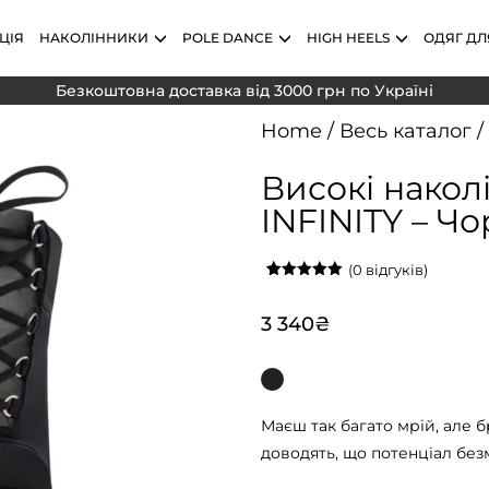
ЦІЯ
НАКОЛІННИКИ
POLE DANCE
HIGH HEELS
ОДЯГ ДЛ
Безкоштовна доставка від 3000 грн по Україні
Home
/
Весь каталог
/
Високі накол
INFINITY – Чо
(
0
відгуків)
Рейтинг
1
5.00
з 5 на
основі
3 340
₴
опитування
покупця
Маєш так багато мрій, але б
доводять, що потенціал без