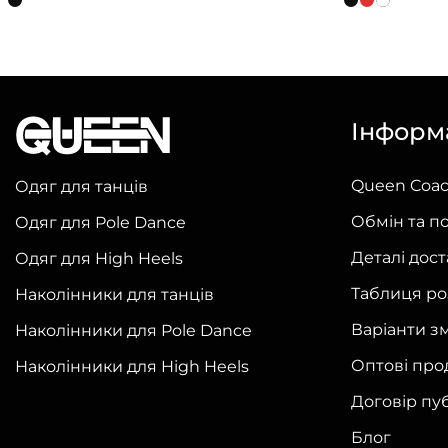
товар
товар
має
має
кілька
кілька
варіантів.
варіантів.
Інформ
Параметри
Параметри
можна
можна
Queen Coa
Одяг для танців
вибрати
вибрати
на
на
Обмін та п
Одяг для Pole Dance
сторінці
сторінці
Деталі дос
Одяг для High Heels
товару
товару
Таблиця ро
Наколінники для танців
Варіанти з
Наколінники для Pole Dance
Оптові про
Наколінники для High Heels
Договір пу
Блог