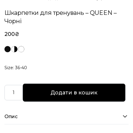
Шкарпетки для тренувань – QUEEN –
Чорні
200
₴
Size: 36-40
Шкарпетки
Додати в кошик
для
тренувань
–
Опис
QUEEN
–