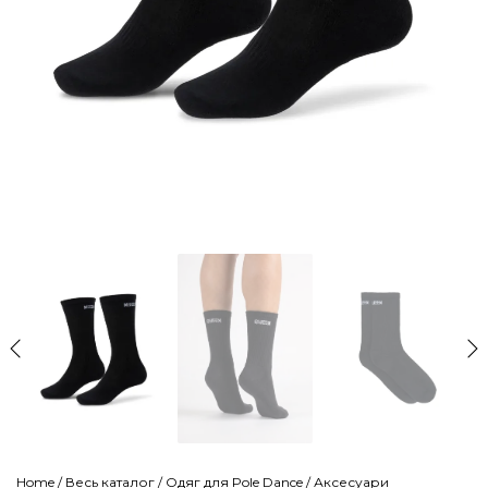
Home
/
Весь каталог
/
Одяг для Pole Dance
/
Аксесуари