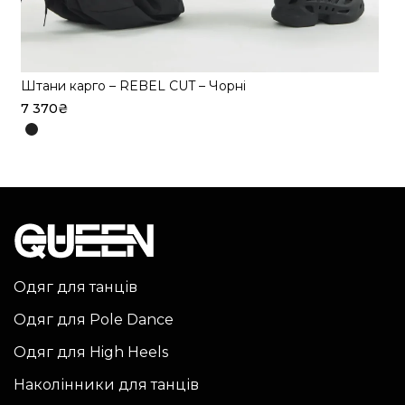
Штани карго – REBEL CUT – Чорні
7 370
₴
Цей
товар
має
кілька
варіантів.
Параметри
можна
Одяг для танців
вибрати
Одяг для Pole Dance
на
сторінці
Одяг для High Heels
товару
Наколінники для танців