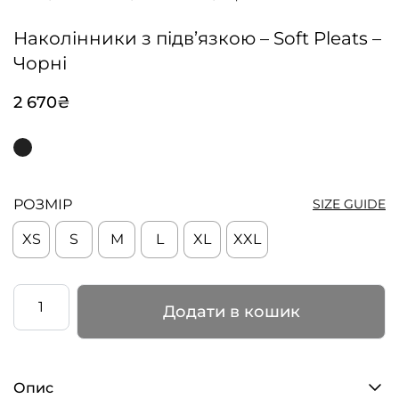
Наколінники з підв’язкою – Soft Pleats –
Чорні
2 670
₴
РОЗМІР
SIZE GUIDE
XS
S
M
L
XL
XXL
Наколінники
Додати в кошик
з
підв’язкою
–
Опис
Soft