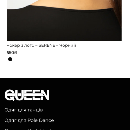
Чокер з лого – SERENE – Чорний
550
₴
Цей
товар
має
кілька
варіантів.
Параметри
можна
Одяг для танців
вибрати
Одяг для Pole Dance
на
сторінці