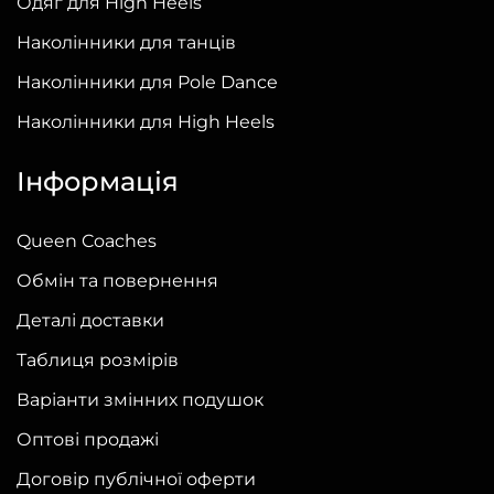
Одяг для High Heels
товару
Наколінники для танців
Наколінники для Pole Dance
Наколінники для High Heels
Інформація
Queen Coaches
Обмін та повернення
Деталі доставки
Таблиця розмірів
Варіанти змінних подушок
Оптові продажі
Договір публічної оферти