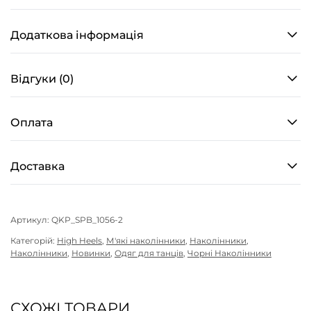
Pleats
–
Додаткова інформація
Чорні
кількість
Відгуки (0)
Оплата
Доставка
Артикул:
QKP_SPB_1056-2
Категорій:
High Heels
,
М'які наколінники
,
Наколінники
,
Наколінники
,
Новинки
,
Одяг для танців
,
Чорні Наколінники
СХОЖІ ТОВАРИ