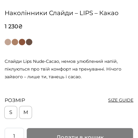
Наколінники Слайди – LIPS – Какао
1 230
₴
Слайди Lips Nude-Cacao, немов улюблений напій,
піклуються про твій комфорт на тренуванні. Нічого
зайвого – лише ти, танець і cacao.
РОЗМІР
SIZE GUIDE
S
M
Наколінники
Додати в кошик