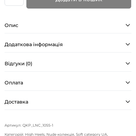
Слайди
–
LIPS
Опис
–
Какао
кількість
Додаткова інформація
Відгуки (0)
Оплата
Доставка
Артикул:
QKP_LNC_1055-1
Категорій:
High Heels
,
Nude колекція
,
Soft category UA
,