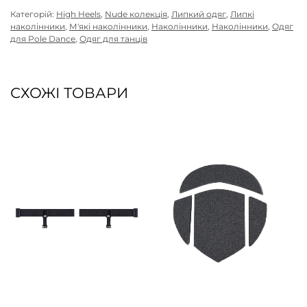
Категорій:
High Heels
,
Nude колекція
,
Липкий одяг
,
Липкі
наколінники
,
М'які наколінники
,
Наколінники
,
Наколінники
,
Одяг
для Pole Dance
,
Одяг для танців
СХОЖІ ТОВАРИ