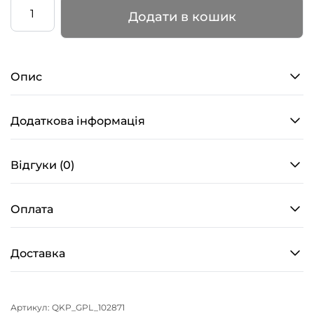
Липкі
Додати в кошик
наколінники
–
PRO
Опис
4
–
Латте
Додаткова інформація
кількість
Відгуки (0)
Оплата
Доставка
Артикул:
QKP_GPL_102871