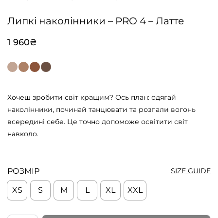
Липкі наколінники – PRO 4 – Латте
1 960
₴
Хочеш зробити світ кращим? Ось план: одягай
наколінники, починай танцювати та розпали вогонь
всередині себе. Це точно допоможе освітити світ
навколо.
РОЗМІР
SIZE GUIDE
XS
S
M
L
XL
XXL