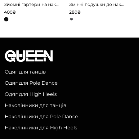
Зйомні гартери на наколінники – Чорні
Змінні подушки до наколінників моделей 4
400
₴
280
₴
Цей
Цей
товар
товар
має
має
кілька
кілька
варіантів.
варіантів.
Параметри
Параметри
можна
можна
Одяг для танців
вибрати
вибрати
Одяг для Pole Dance
на
на
Одяг для High Heels
сторінці
сторінці
товару
товару
Наколінники для танців
Наколінники для Pole Dance
Наколінники для High Heels