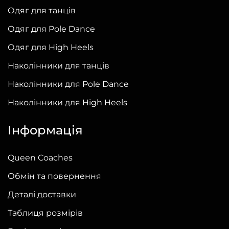
можна
Одяг для танців
вибрати
Одяг для Pole Dance
на
сторінці
Одяг для High Heels
товару
Наколінники для танців
Наколінники для Pole Dance
Наколінники для High Heels
Інформація
Queen Coaches
Обмін та повернення
Деталі доставки
Таблиця розмірів