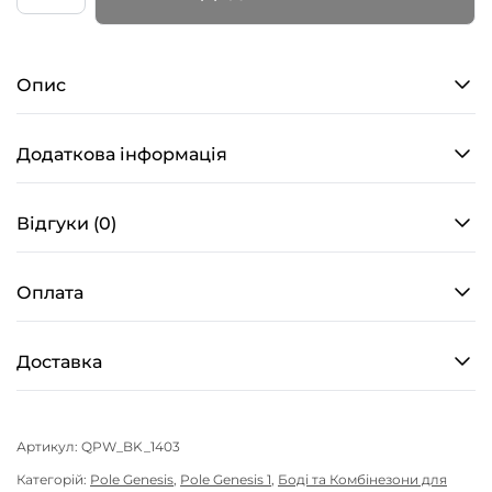
Reflex
для
полденсу
Опис
–
липке
з
Додаткова інформація
бікіні
у
Відгуки (0)
чорному
кольорі
Оплата
кількість
Доставка
Артикул:
QPW_BK_1403
Категорій:
Pole Genesis
,
Pole Genesis 1
,
Боді та Комбінезони для