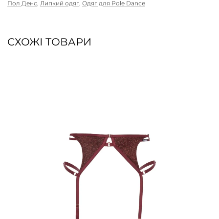
Пол Денс
,
Липкий одяг
,
Одяг для Pole Dance
СХОЖІ ТОВАРИ