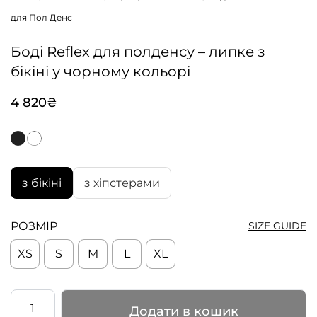
для Пол Денс
Боді Reflex для полденсу – липке з
бікіні у чорному кольорі
4 820
₴
з бікіні
з хіпстерами
РОЗМІР
SIZE GUIDE
XS
S
M
L
XL
Боді
Додати в кошик