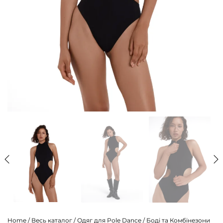
Home
/
Весь каталог
/
Одяг для Pole Dance
/
Боді та Комбінезони