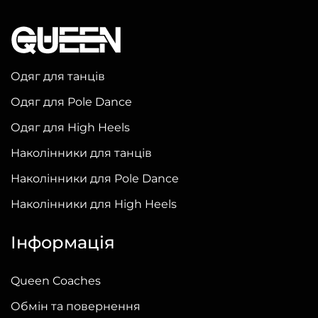
кілька
варіантів.
Параметри
можна
Одяг для танців
вибрати
Одяг для Pole Dance
на
сторінці
Одяг для High Heels
товару
Наколінники для танців
Наколінники для Pole Dance
Наколінники для High Heels
Інформація
Queen Coaches
Обмін та повернення