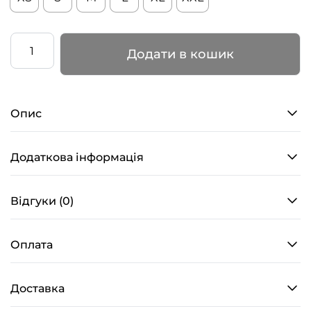
Боді
Додати в кошик
–
FEMI-
28-
Опис
V2
–
Чорне
Додаткова інформація
кількість
Відгуки (0)
Оплата
Доставка