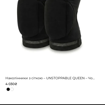
Наколінники з сіткою – UNSTOPPABLE QUEEN – Чорні
4 030
₴
Цей
товар
має