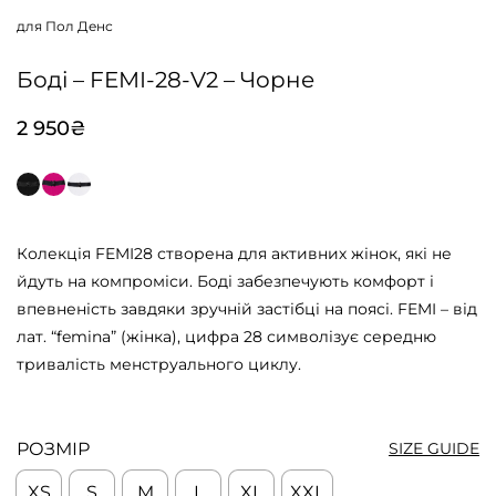
для Пол Денс
Боді – FEMI-28-V2 – Чорне
2 950
₴
Колекція FEMI28 створена для активних жінок, які не
йдуть на компроміси. Боді забезпечують комфорт і
впевненість завдяки зручній застібці на поясі. FEMI – від
лат. “femina” (жінка), цифра 28 символізує середню
тривалість менструального циклу.
РОЗМІР
SIZE GUIDE
XS
S
M
L
XL
XXL