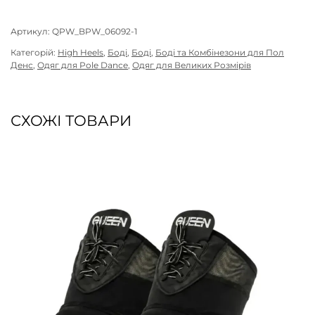
Артикул:
QPW_BPW_06092-1
Категорій:
High Heels
,
Боді
,
Боді
,
Боді та Комбінезони для Пол
Денс
,
Одяг для Pole Dance
,
Одяг для Великих Розмірів
СХОЖІ ТОВАРИ