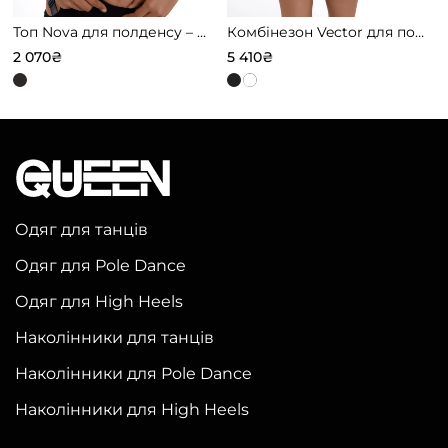
Топ Nova для полденсу – липкий у кольорі Star Black
Комбінезон Vector для полденсу – липкий у чорному кольорі
2 070
₴
5 410
₴
Цей
Цей
товар
товар
має
має
кілька
кілька
варіантів.
варіантів.
Параметри
Параметри
Одяг для танців
можна
можна
Одяг для Pole Dance
вибрати
вибрати
на
на
Одяг для High Heels
сторінці
сторінці
Наколінники для танців
товару
товару
Наколінники для Pole Dance
Наколінники для High Heels